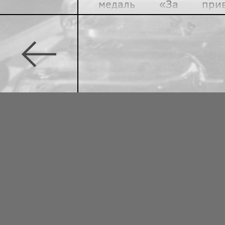
медаль «За прив
Награждались наибол
прививальщики оспы в 
На вторую половину 
века XX пришёлся «зол
эпидемиологии: особ
Н. Ф. Гамалея, нобе
И. И. Мечников и др
институты, дезинфек
Благодаря созданной
вакцине была останов
истории масштабная па