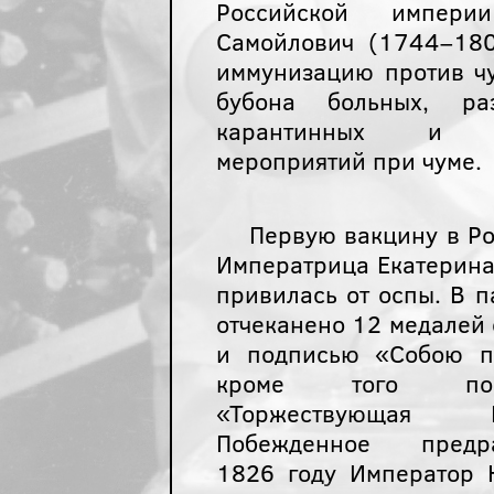
Российской импер
Самойлович (1744–180
иммунизацию против ч
бубона больных, раз
карантинных и де
мероприятий при чуме.
Первую вакцину в Ро
Императрица Екатерина 
привилась от оспы. В п
отчеканено 12 медалей
и подписью «Собою п
кроме того пос
«Торжествующая
Побежденное предр
1826 году Император 